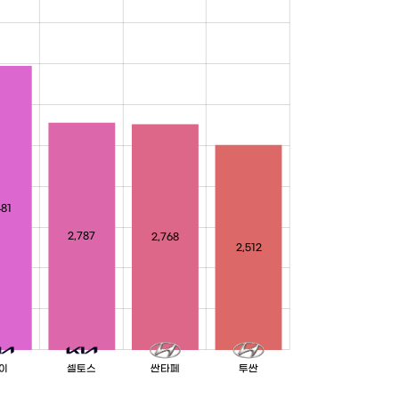
481
2,787
2,768
2,512
이
셀토스
싼타페
투싼