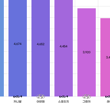
4,674
4,652
4,454
3,920
3,
카니발
아반떼
스포티지
그랜저
레
L